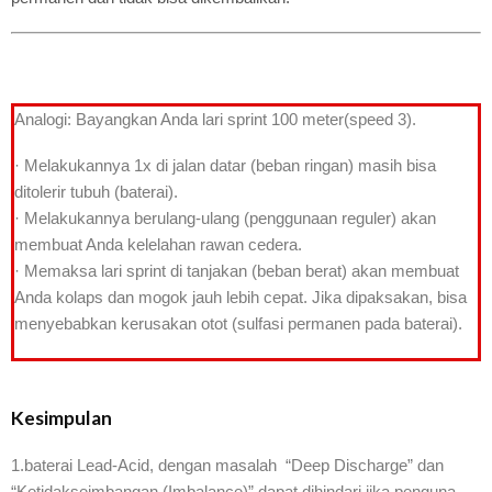
Analogi: Bayangkan Anda lari sprint 100 meter(speed 3).
· Melakukannya 1x di jalan datar (beban ringan) masih bisa
ditolerir tubuh (baterai).
· Melakukannya berulang-ulang (penggunaan reguler) akan
membuat Anda kelelahan rawan cedera.
· Memaksa lari sprint di tanjakan (beban berat) akan membuat
Anda kolaps dan mogok jauh lebih cepat. Jika dipaksakan, bisa
menyebabkan kerusakan otot (sulfasi permanen pada baterai).
Kesimpulan
1.baterai Lead-Acid, dengan masalah “Deep Discharge” dan
“Ketidakseimbangan (Imbalance)” dapat dihindari jika penguna,