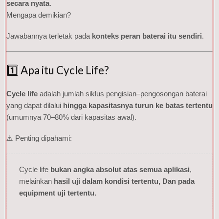
secara nyata
.
Mengapa demikian?
Jawabannya terletak pada
konteks peran baterai itu sendiri
.
1️⃣ Apa itu Cycle Life?
Cycle life
adalah jumlah siklus pengisian–pengosongan baterai
yang dapat dilalui
hingga kapasitasnya turun ke batas tertentu
(umumnya 70–80% dari kapasitas awal).
⚠️ Penting dipahami:
Cycle life
bukan angka absolut atas semua aplikasi
,
melainkan
hasil uji dalam kondisi tertentu, Dan pada
equipment uji tertentu.