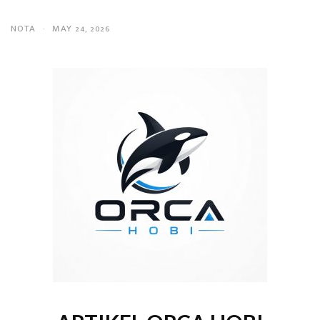
NOTA
·
MAY 24, 2026