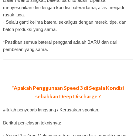
Dalam waktu singkat, baterai baru itu akan “dipaksa”
menyesuaikan diri dengan kondisi baterai lama, alias menjadi
rusak juga.
· Selalu ganti kelima baterai sekaligus dengan merek, tipe, dan
batch produksi yang sama.
*Pastikan semua baterai pengganti adalah BARU dan dari
pembelian yang sama.
*Apakah Penggunaan Speed 3 di Segala Kondisi
sebabkan Deep Discharge ?
#Itulah penyebab langsung / Kerusakan spontan.
Berikut penjelasan teknisnya:
· Speed 3 = Arus Maksimum: Saat pengendara memilih speed