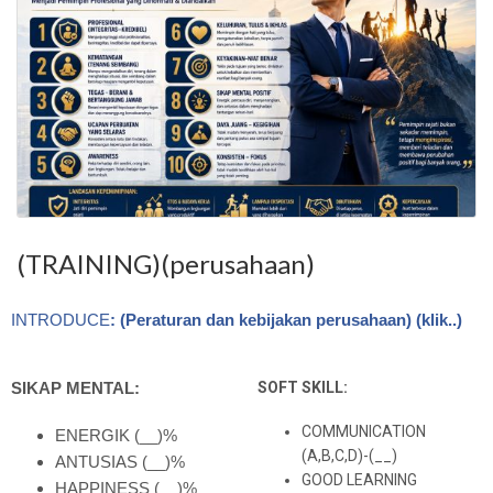
(TRAINING)(perusahaan)
INTRODUCE
: (Peraturan dan kebijakan perusahaan) (klik..)
SIKAP MENTAL:
SOFT SKILL:
COMMUNICATION
ENERGIK (__)%
(A,B,C,D)-(__)
ANTUSIAS (__)%
GOOD LEARNING
HAPPINESS (__)%