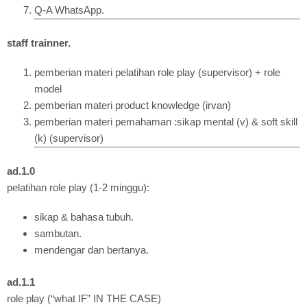
Q-A WhatsApp.
staff trainner.
pemberian materi pelatihan role play (supervisor) + role
model
pemberian materi product knowledge (irvan)
pemberian materi pemahaman :sikap mental (v) & soft skill
(k) (supervisor)
ad.1.0
pelatihan role play (1-2 minggu):
sikap & bahasa tubuh.
sambutan.
mendengar dan bertanya.
ad.1.1
role play (“what IF” IN THE CASE)