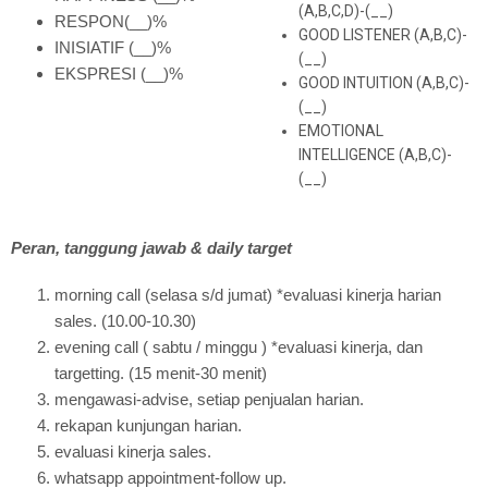
(A,B,C,D)-(__)
RESPON(__)%
GOOD LISTENER (A,B,C)-
INISIATIF (__)%
(__)
EKSPRESI (__)%
GOOD INTUITION (A,B,C)-
(__)
EMOTIONAL
INTELLIGENCE (A,B,C)-
(__)
Peran, tanggung jawab & daily target
morning call (selasa s/d jumat) *evaluasi kinerja harian
sales. (10.00-10.30)
evening call ( sabtu / minggu ) *evaluasi kinerja, dan
targetting. (15 menit-30 menit)
mengawasi-advise, setiap penjualan harian.
rekapan kunjungan harian.
evaluasi kinerja sales.
whatsapp appointment-follow up.